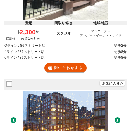
費用
間取り/広さ
地域/地区
2,300
マンハッタン
/
$
月
スタジオ
アッパー・イースト・サイド
保証金： 家賃1ヵ月分
Qライン / 86ストリート駅
徒歩
2分
4ライン / 86ストリート駅
徒歩
8分
6ライン / 86ストリート駅
徒歩
8分
問い合わせする
お気に入り
Previous
Next