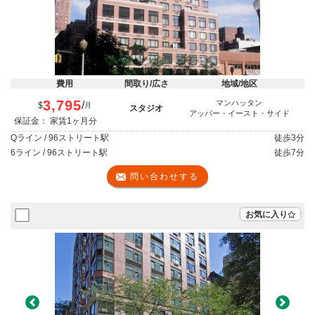
費用
間取り/広さ
地域/地区
3,795
マンハッタン
/
$
月
スタジオ
アッパー・イースト・サイド
保証金： 家賃1ヶ月分
Qライン / 96ストリート駅
徒歩
3分
6ライン / 96ストリート駅
徒歩
7分
問い合わせする
お気に入り
Previous
Next