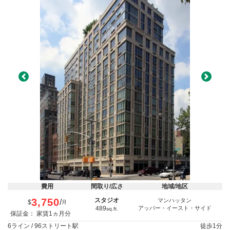
Previous
Next
費用
間取り/広さ
地域/地区
3,750
スタジオ
マンハッタン
/
$
月
489
アッパー・イースト・サイド
sq.ft.
保証金： 家賃1ヵ月分
6ライン / 96ストリート駅
徒歩
1分