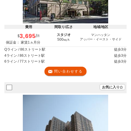
費用
間取り/広さ
地域/地区
3,695
スタジオ
マンハッタン
/
$
月
500
アッパー・イースト・サイド
sq.ft.
保証金： 家賃1ヵ月分
Qライン / 86ストリート駅
徒歩
3分
4ライン / 86ストリート駅
徒歩
3分
6ライン / 77ストリート駅
徒歩
3分
問い合わせする
お気に入り