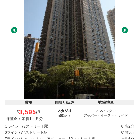
Previous
Next
費用
間取り/広さ
地域/地区
3,595
スタジオ
マンハッタン
/
$
月
500
アッパー・イースト・サイド
sq.ft.
保証金： 家賃1ヶ月分
Qライン / 72ストリート駅
徒歩
2分
6ライン / 77ストリート駅
徒歩
5分
Fライン / レキシントン・アベニュー - 63ストリート駅
徒歩
6分