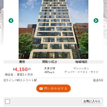
Previous
Next
費用
間取り/広さ
地域/地区
4,150
スタジオ
マンハッタン
/
$
月
485
アッパー・イースト・サイド
sq.ft.
保証金： 家賃1ヶ月分
Qライン / 86ストリート駅
徒歩
5分
問い合わせする
お気に入り