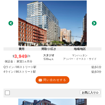
Previous
Next
費用
間取り/広さ
地域/地区
3,949
スタジオ
マンハッタン
/
$
月
539
アッパー・イースト・サイド
sq.ft.
保証金： 家賃1ヵ月分
Qライン / 86ストリート駅
徒歩
1分
4ライン / 86ストリート駅
徒歩
3分
問い合わせする
お気に入り