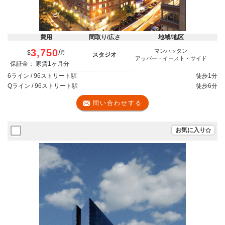
費用
間取り/広さ
地域/地区
3,750
マンハッタン
/
$
月
スタジオ
アッパー・イースト・サイド
保証金： 家賃1ヶ月分
6ライン / 96ストリート駅
徒歩
1分
Qライン / 96ストリート駅
徒歩
6分
問い合わせする
お気に入り