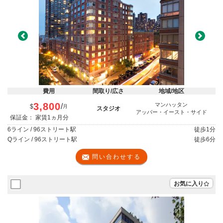
Previous
Next
費用
間取り/広さ
地域/地区
3,800
マンハッタン
/
$
月
スタジオ
アッパー・イースト・サイド
保証金： 家賃1ヵ月分
6ライン / 96ストリート駅
徒歩
1分
Qライン / 96ストリート駅
徒歩
6分
問い合わせする
お気に入り