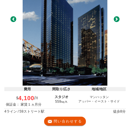
Previous
Next
費用
間取り/広さ
地域/地区
4,100
スタジオ
マンハッタン
/
$
月
559
アッパー・イースト・サイド
sq.ft.
保証金： 家賃１ヵ月分
4ライン / 59ストリート駅
徒歩
8分
問い合わせする