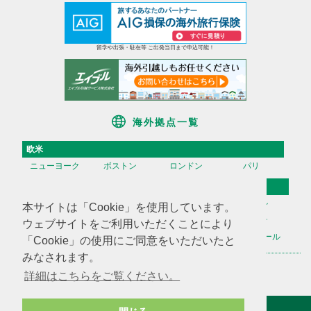
留学や出張・駐在等 ご出発当日まで申込可能！
海外拠点一覧
欧米
ニューヨーク
ボストン
ロンドン
パリ
アジア
香港
台湾
高雄
ソウル
本サイトは「Cookie」を使用しています。
天津
上海
蘇州
深セン
ウェブサイトをご利用いただくことにより
広州
ハノイ
マニラ
シンガポール
「Cookie」の使用にご同意をいただいたと
みなされます。
海外不動産投資情報
海外CHINTAI
米国商業不動産
詳細はこちらをご覧ください。
サイトマップ
会社案内