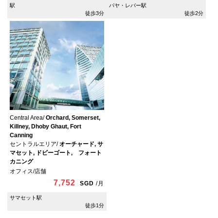
駅
パヤ・レバー駅
徒歩3分
徒歩2分
Central Area/
Orchard, Somerset,
Killney, Dhoby Ghaut, Fort
Canning
セントラルエリア/
オーチャード, サ
マセット, ドビーゴート, フォート
カニング
オフィス/店舗
7,752
SGD
/
月
サマセット駅
徒歩1分