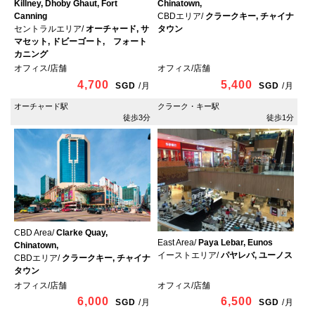
Killney, Dhoby Ghaut, Fort
Chinatown,
Canning
CBDエリア/
クラークキー, チャイナ
セントラルエリア/
オーチャード, サ
タウン
マセット, ドビーゴート, フォート
カニング
オフィス/店舗
オフィス/店舗
4,700
5,400
SGD
/
月
SGD
/
月
オーチャード駅
クラーク・キー駅
徒歩3分
徒歩1分
CBD Area/
Clarke Quay,
East Area/
Paya Lebar, Eunos
Chinatown,
イーストエリア/
パヤレバ, ユーノス
CBDエリア/
クラークキー, チャイナ
タウン
オフィス/店舗
オフィス/店舗
6,000
6,500
SGD
/
月
SGD
/
月