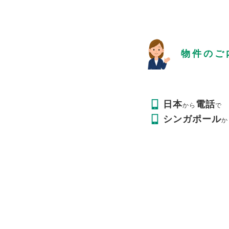
物件のご
日本
電話
から
で
シンガポール
か