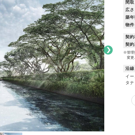
間取
広さ
築年
物件
契約
契約
※管理
変更と
沿線
イー
タナ