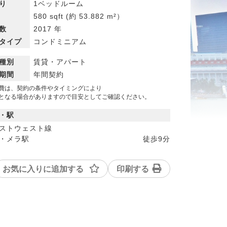
り
1ベッドルーム
580 sqft
(約 53.882 m²）
数
2017 年
タイプ
コンドミニアム
種別
賃貸・アパート
期間
年間契約
費は、契約の条件やタイミングにより
なる場合がありますので目安としてご確認ください。
・駅
ストウェスト線
・メラ駅
徒歩
9分
お気に入りに追加する
印刷する