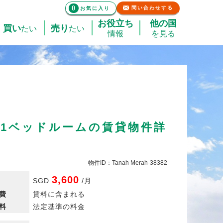
0
問い合わせする
お気に入り
お役立ち
他の国
買い
売り
たい
たい
情報
を見る
 1ベッドルームの賃貸物件詳
物件ID：Tanah Merah-38382
3,600
SGD
/
月
費
賃料に含まれる
料
法定基準の料金