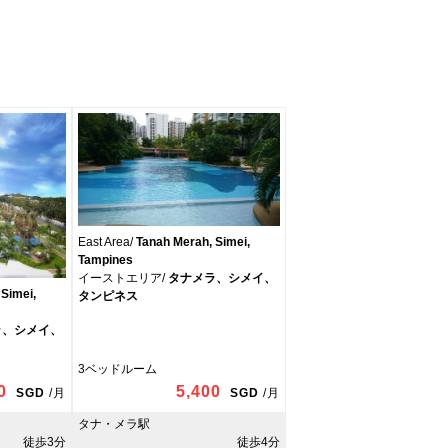
East Area/
Tanah Merah, Simei,
Tampines
イーストエリア/
タナメラ、シメイ、
Simei,
タンピネス
ラ、シメイ、
3ベッドルーム
0
5,400
SGD
/
月
SGD
/
月
タナ・メラ駅
徒歩3分
徒歩4分