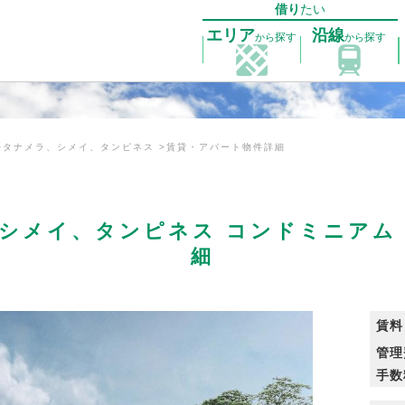
借り
たい
エリア
沿線
探す
探す
から
から
タナメラ、シメイ、タンピネス
賃貸・アパート物件詳細
シメイ、タンピネス コンドミニアム
細
賃料
管理
手数