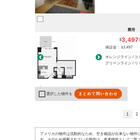
費用
3,497
$
/
保証金：
3,497
$
オレンジライン / 
Previous
Next
グリーンライン / 
選択した物件を
まとめて問い合わせ
1
2
アメリカの物件は流動的なため、空き確認が出来ない物件
す。そのため掲載されている物件は、参考物件としてご覧