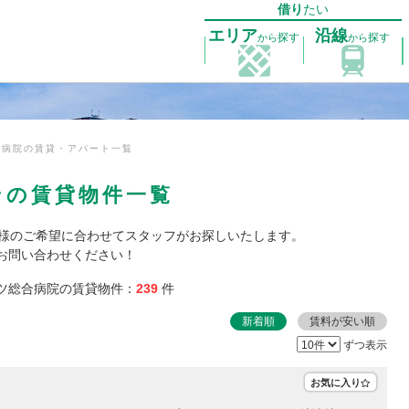
借り
たい
エリア
沿線
探す
探す
から
から
合病院の賃貸・アパート一覧
ンの賃貸物件一覧
客様のご希望に合わせてスタッフがお探しいたします。
お問い合わせください！
ツ総合病院の賃貸物件：
239
件
新着順
賃料が安い順
ずつ表示
お気に入り