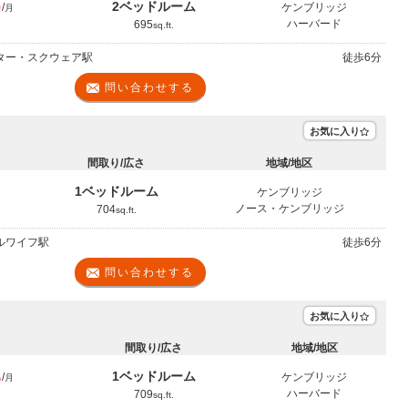
0
2ベッドルーム
/
ケンブリッジ
月
ハーバード
695
sq.ft.
ーター・スクウェア駅
徒歩
6分
問い合わせする
お気に入り
間取り/広さ
地域/地区
1ベッドルーム
ケンブリッジ
月
ノース・ケンブリッジ
704
sq.ft.
イルワイフ駅
徒歩
6分
問い合わせする
お気に入り
間取り/広さ
地域/地区
5
1ベッドルーム
/
ケンブリッジ
月
ハーバード
709
sq.ft.