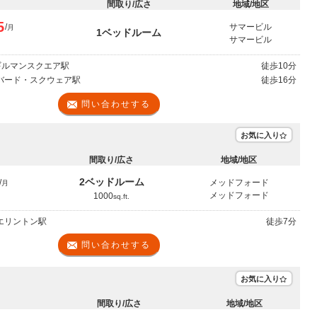
間取り/広さ
地域/地区
5
/
サマービル
月
1ベッドルーム
サマービル
 ギルマンスクエア駅
徒歩
10分
ーバード・スクウェア駅
徒歩
16分
問い合わせする
お気に入り
間取り/広さ
地域/地区
2ベッドルーム
/
メッドフォード
月
メッドフォード
1000
sq.ft.
ウエリントン駅
徒歩
7分
問い合わせする
お気に入り
間取り/広さ
地域/地区