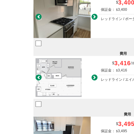
3,40
$
保証金：
3,400
$
Previous
Next
レッドライン / ポ
費用
3,416
$
/
保証金：
3,416
$
Previous
Next
レッドライン / エ
費用
3,49
$
保証金：
3,495
$