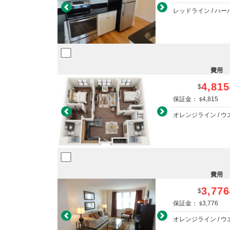
Previous
Next
レッドライン / ハ
費用
4,815
$
保証金：
4,815
$
Previous
Next
オレンジライン / 
費用
3,776
$
保証金：
3,776
$
Previous
Next
オレンジライン / 