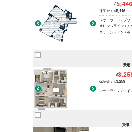
5,44
$
保証金：
5,446
$
レッドライン / ダ
Previous
Next
オレンジライン / 
グリーンライン / 
費用
3,25
$
保証金：
3,258
$
Previous
Next
レッドライン / ク
費用