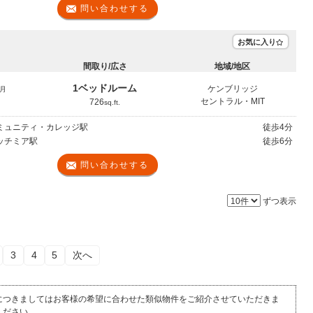
問い合わせする
お気に入り
間取り/広さ
地域/地区
1ベッドルーム
ケンブリッジ
月
セントラル・MIT
726
sq.ft.
コミュニティ・カレッジ駅
徒歩
4分
リッチミア駅
徒歩
6分
問い合わせする
ずつ表示
3
4
5
次へ
につきましてはお客様の希望に合わせた類似物件をご紹介させていただきま
ください。