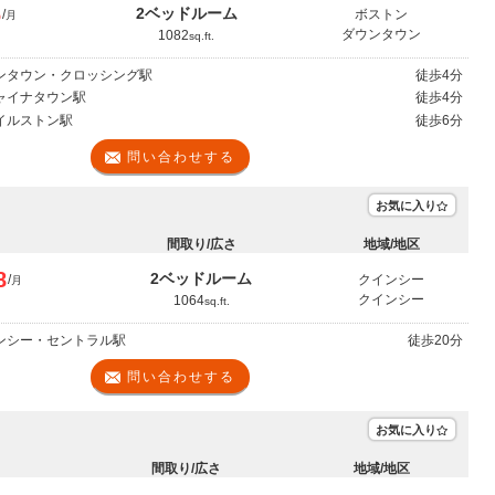
6
2ベッドルーム
/
ボストン
月
ダウンタウン
1082
sq.ft.
ウンタウン・クロッシング駅
徒歩
4分
チャイナタウン駅
徒歩
4分
ボイルストン駅
徒歩
6分
問い合わせする
お気に入り
間取り/広さ
地域/地区
8
2ベッドルーム
/
クインシー
月
クインシー
1064
sq.ft.
インシー・セントラル駅
徒歩
20分
問い合わせする
お気に入り
間取り/広さ
地域/地区