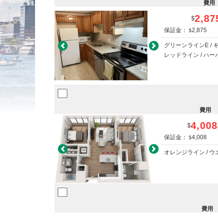
費用
2,87
$
保証金：
2,875
$
グリーンラインE /
Previous
Next
レッドライン / ハ
費用
4,008
$
保証金：
4,008
$
Previous
Next
オレンジライン / 
費用