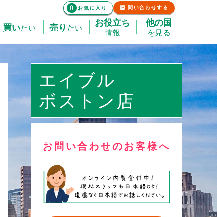
0
問い合わせする
お気に入り
お役立ち
他の国
買い
売り
たい
たい
情報
を見る
エイブル
ボストン店
お問い合わせのお客様へ