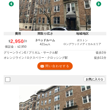
Previous
Next
費用
間取り/広さ
地域/地区
2,950
2ベッドルーム
ボストン
/
$
月
421
ロングウッドメディカルエリア
sq.ft.
保証金：
2,950
$
グリーンラインE / ブリガム・サークル駅
徒歩
2分
オレンジライン / ロクスベリー・クロッシング駅
徒歩
11分
問い合わせする
お気に入り