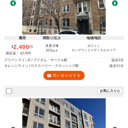
Previous
Next
費用
間取り/広さ
地域/地区
2,400
スタジオ
ボストン
/
$
月
323
ロングウッドメディカルエリア
sq.ft.
保証金：
2,400
$
グリーンラインE / ブリガム・サークル駅
徒歩
2分
オレンジライン / ロクスベリー・クロッシング駅
徒歩
11分
問い合わせする
お気に入り