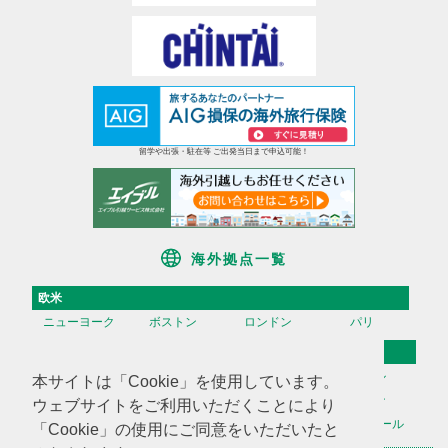
留学や出張・駐在等 ご出発当日まで申込可能！
海外拠点一覧
欧米
ニューヨーク
ボストン
ロンドン
パリ
アジア
香港
台湾
高雄
ソウル
本サイトは「Cookie」を使用しています。
天津
上海
蘇州
深セン
ウェブサイトをご利用いただくことにより
広州
ハノイ
マニラ
シンガポール
「Cookie」の使用にご同意をいただいたと