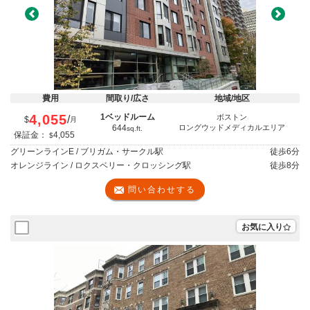
Previous
Next
費用
間取り/広さ
地域/地区
4,055
1ベッドルーム
ボストン
/
$
月
644
ロングウッドメディカルエリア
sq.ft.
保証金：
4,055
$
グリーンラインE / ブリガム・サークル駅
徒歩
6分
オレンジライン / ロクスベリー・クロッシング駅
徒歩
8分
問い合わせする
お気に入り