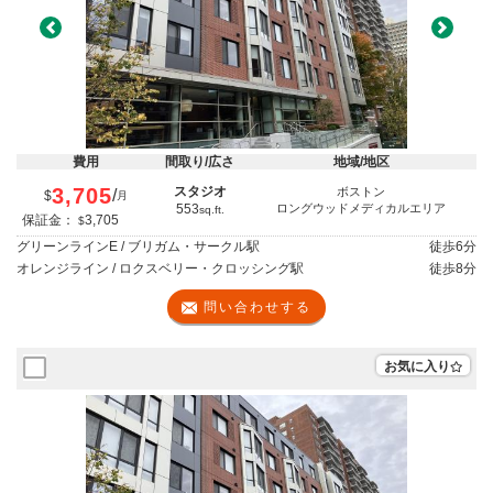
Previous
Next
費用
間取り/広さ
地域/地区
3,705
スタジオ
ボストン
/
$
月
553
ロングウッドメディカルエリア
sq.ft.
保証金：
3,705
$
グリーンラインE / ブリガム・サークル駅
徒歩
6分
オレンジライン / ロクスベリー・クロッシング駅
徒歩
8分
問い合わせする
お気に入り