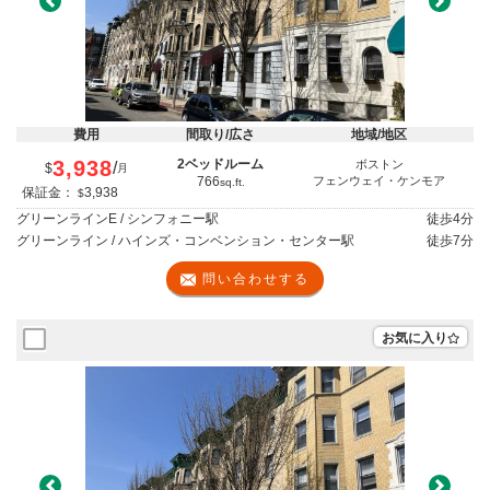
Previous
Next
費用
間取り/広さ
地域/地区
3,938
2ベッドルーム
ボストン
/
$
月
766
フェンウェイ・ケンモア
sq.ft.
保証金：
3,938
$
グリーンラインE / シンフォニー駅
徒歩
4分
グリーンライン / ハインズ・コンベンション・センター駅
徒歩
7分
問い合わせする
お気に入り