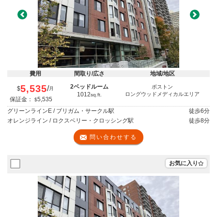
Previous
Next
費用
間取り/広さ
地域/地区
5,535
2ベッドルーム
ボストン
/
$
月
1012
ロングウッドメディカルエリア
sq.ft.
保証金：
5,535
$
グリーンラインE / ブリガム・サークル駅
徒歩
6分
オレンジライン / ロクスベリー・クロッシング駅
徒歩
8分
問い合わせする
お気に入り