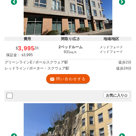
Previous
Next
費用
間取り/広さ
地域/地区
3,995
2ベッドルーム
メッドフォード
/
$
月
931
メッドフォード
sq.ft.
保証金：
3,995
$
グリーンラインE / ボールスクウェア駅
徒歩
2分
レッドライン / ポーター・スクウェア駅
徒歩
24分
問い合わせする
お気に入り