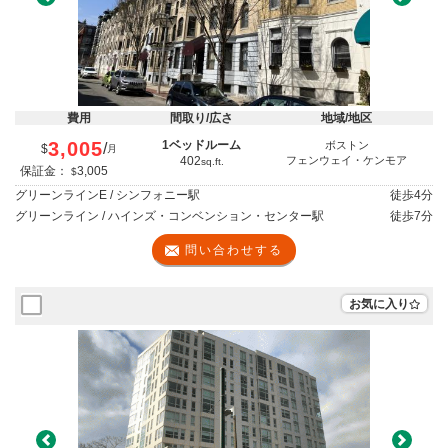
Previous
Next
費用
間取り/広さ
地域/地区
3,005
1ベッドルーム
ボストン
/
$
月
402
フェンウェイ・ケンモア
sq.ft.
保証金：
3,005
$
グリーンラインE / シンフォニー駅
徒歩
4分
グリーンライン / ハインズ・コンベンション・センター駅
徒歩
7分
問い合わせする
お気に入り
Previous
Next