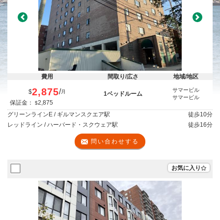
Previous
Next
費用
間取り/広さ
地域/地区
2,875
サマービル
/
$
月
1ベッドルーム
サマービル
保証金：
2,875
$
グリーンラインE / ギルマンスクエア駅
徒歩
10分
レッドライン / ハーバード・スクウェア駅
徒歩
16分
問い合わせする
お気に入り