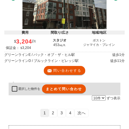
費用
間取り/広さ
地域/地区
3,204
スタジオ
ボストン
/
$
月
453
ジャマイカ・プレイン
sq.ft.
保証金：
3,204
$
グリーンラインE / バック・オブ・ザ・ヒル駅
徒歩
1分
グリーンラインD / ブルックライン・ビレッジ駅
徒歩
11分
問い合わせする
まとめて問い合わせ
選択した物件を
ずつ表示
1
2
3
4
次へ