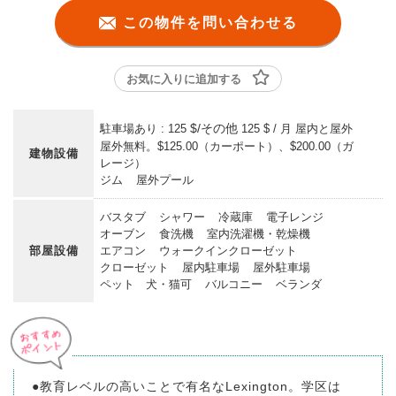
この物件を問い合わせる
お気に入りに追加する
$/その他
駐車場あり : 125
125 $ / 月 屋内と屋外
屋外無料。$125.00（カーポート）、$200.00（ガ
建物設備
レージ）
ジム
屋外プール
バスタブ
シャワー
冷蔵庫
電子レンジ
オーブン
食洗機
室内洗濯機・乾燥機
部屋設備
エアコン
ウォークインクローゼット
クローゼット
屋内駐車場
屋外駐車場
ペット 犬・猫可
バルコニー
ベランダ
●教育レベルの高いことで有名なLexington。学区は