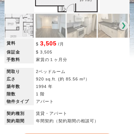
3,505
賃料
$
/
月
保証金
$
3,505
手数料
家賃の１ヶ月分
間取り
2ベッドルーム
広さ
920 sq.ft.
(約 85.56 m²）
築年数
1994 年
階数
1 階
物件タイプ
アパート
契約種別
賃貸・アパート
契約期間
年間契約（契約期間の相談可）