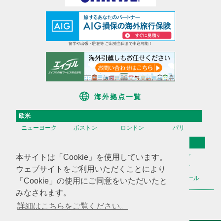
留学や出張・駐在等 ご出発当日まで申込可能！
海外拠点一覧
欧米
ニューヨーク
ボストン
ロンドン
パリ
アジア
香港
台湾
高雄
ソウル
本サイトは「Cookie」を使用しています。
天津
上海
蘇州
深セン
ウェブサイトをご利用いただくことにより
広州
ハノイ
マニラ
シンガポール
「Cookie」の使用にご同意をいただいたと
みなされます。
海外不動産投資情報
海外CHINTAI
米国商業不動産
詳細はこちらをご覧ください。