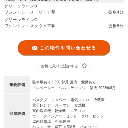
グリーンラインB
ワシントン・ストリート駅
徒歩
4分
グリーンラインC
ワシントン・スクウェア駅
徒歩
8分
この物件を問い合わせる
お気に入りに追加する
$/月
駐車場あり : 350
屋内（変動あり）
建物設備
エレベーター
ジム
ラウンジ
築浅
2023年8月
バスタブ
シャワー
電気コンロ
冷蔵庫
電子レンジ
オーブン
食洗機
室内洗濯機・乾燥機
エアコン
部屋設備
ウォークインクローゼット
クローゼット
屋内駐車場
中央暖房
ペット 犬・猫可
＄50/月
バルコニー