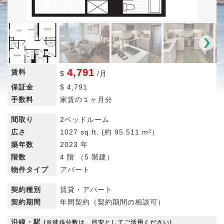
4,791
賃料
$
/
月
保証金
$
4,791
手数料
家賃の１ヶ月分
間取り
2ベッドルーム
広さ
1027 sq.ft.
(約 95.511 m²）
築年数
2023 年
階数
4 階 （5 階建）
物件タイプ
アパート
契約種別
賃貸・アパート
契約期間
年間契約（契約期間の相談可）
沿線・駅
(※徒歩分数は、目安としてご活用ください)