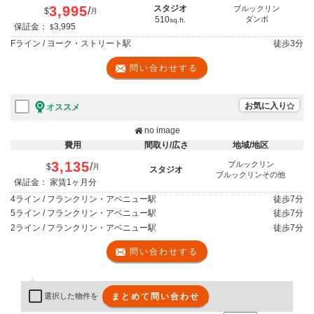
3,995
スタジオ
ブルックリン
/
$
月
510
ダンボ
sq.ft.
保証金：
3,995
$
Fライン / ヨーク・ストリート駅
徒歩
3分
問い合わせする
お気に入り
オススメ
no image
費用
間取り/広さ
地域/地区
3,135
ブルックリン
/
$
月
スタジオ
ブルックリンその他
保証金： 家賃1ヶ月分
4ライン / フランクリン・アベニュー駅
徒歩
7分
5ライン / フランクリン・アベニュー駅
徒歩
7分
2ライン / フランクリン・アベニュー駅
徒歩
7分
問い合わせする
まとめて問い合わせ
選択した物件を