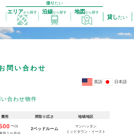
借り
たい
エリア
沿線
地図
探す
探す
探す
から
から
から
貸し
たい
お問い合わせ
英語
日本語
問い合わせ物件
費用
間取り/広さ
地域/地区
500
〜
/
マンハッタン
月
2ベッドルーム
ミッドタウン・イースト
 家賃１か月分