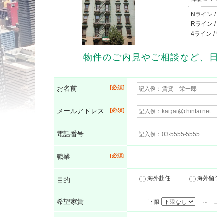
Nライン 
Rライン 
4ライン 
物件のご内見やご相談など、
お名前
メールアドレス
電話番号
職業
海外赴任
海外
目的
希望家賃
下限
～