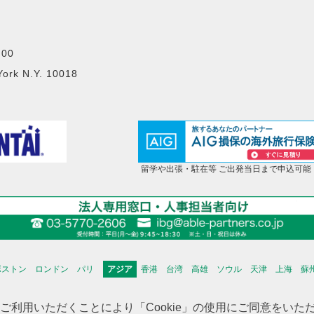
00
York N.Y. 10018
留学や出張・駐在等 ご出発当日まで申込可能
ボストン
ロンドン
パリ
アジア
香港
台湾
高雄
ソウル
天津
上海
蘇
海外不動産投資情報
海外CHINTAI
米国商業不動産
をご利用いただくことにより「Cookie」の使用にご同意をい