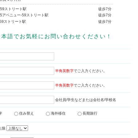
/ 59ストリート駅
徒歩
7分
/ 5アベニュー-59ストリート駅
徒歩
7分
/ 59ストリート駅
徒歩
7分
日本語でお気軽にお問い合わせください！
半角英数字
でご入力ください。
半角英数字
でご入力ください。
会社員/学生などまたは会社名/学校名
留学
住み替え
海外移住
長期旅行
上限