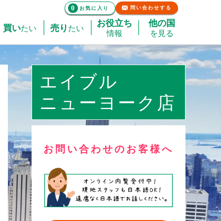
0
問い合わせする
お気に入り
お役立ち
他の国
買い
売り
たい
たい
情報
を見る
エイブル
ニューヨーク店
お問い合わせのお客様へ