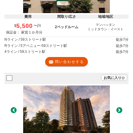
費用
間取り/広さ
地域/地区
5,500
マンハッタン
/
〜
$
月
2ベッドルーム
ミッドタウン・イースト
保証金： 家賃１か月分
Nライン / 59ストリート駅
徒歩
7分
Rライン / 5アベニュー-59ストリート駅
徒歩
7分
4ライン / 59ストリート駅
徒歩
7分
問い合わせする
お気に入り
Previous
Next