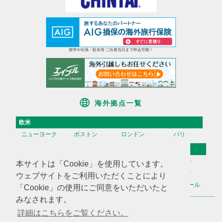
留学や出張・駐在等 ご出発当日まで申込可能！
海外拠点一覧
欧米
ニューヨーク
ボストン
ロンドン
パリ
アジア
香港
台湾
高雄
ソウル
本サイトは「Cookie」を使用しています。
天津
上海
蘇州
深セン
ウェブサイトをご利用いただくことにより
広州
ハノイ
マニラ
シンガポール
「Cookie」の使用にご同意をいただいたと
みなされます。
海外不動産投資情報
海外CHINTAI
米国商業不動産
詳細はこちらをご覧ください。