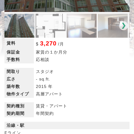
3,270
賃料
$
/
月
保証金
家賃の１か月分
手数料
応相談
間取り
スタジオ
広さ
- sq.ft.
築年数
2015 年
物件タイプ
高層アパート
契約種別
賃貸・アパート
契約期間
年間契約
沿線・駅
Fライン