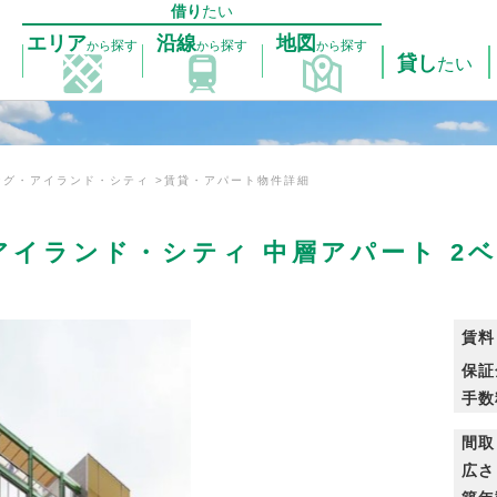
借り
たい
エリア
沿線
地図
探す
探す
探す
から
から
から
貸し
たい
ング・アイランド・シティ
賃貸・アパート物件詳細
アイランド・シティ 中層アパート 2
賃料
保証
手数
間取
広さ