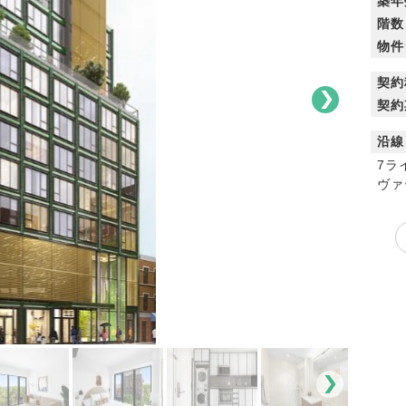
築年
階数
物件
契約
契約
沿線
7ラ
ヴァ