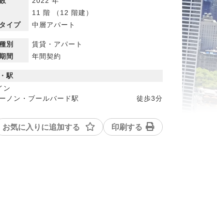
数
2022 年
11 階 （12 階建）
タイプ
中層アパート
種別
賃貸・アパート
期間
年間契約
・駅
イン
ーノン・ブールバード駅
徒歩
3分
お気に入りに追加する
印刷する