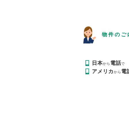
物件のご
日本
電話
から
で
アメリカ
電
から