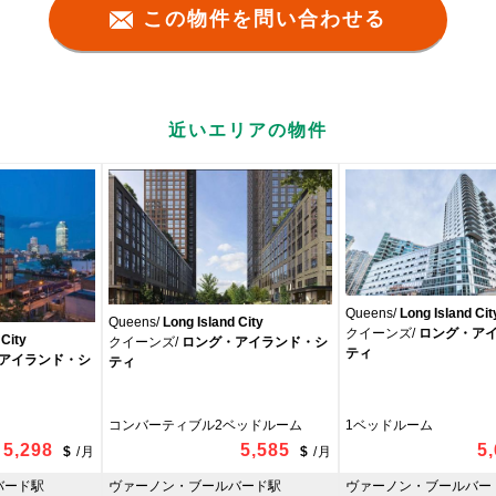
この物件を問い合わせる
近いエリアの物件
Queens/
Long Island Cit
Queens/
Long Island City
クイーンズ/
ロング・ア
 City
クイーンズ/
ロング・アイランド・シ
ティ
アイランド・シ
ティ
コンバーティブル2ベッドルーム
1ベッドルーム
5,298
5,585
5
$
/
月
$
/
月
バード駅
ヴァーノン・ブールバード駅
ヴァーノン・ブールバー