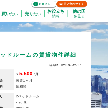
0
問い合わせする
お気に入り
お役立ち
他の国
買い
売り
たい
たい
情報
を見る
ベッドルームの賃貸物件詳細
物件ID：R24597-42787
5,500
$
/
月
金
家賃1ヶ月
料
応相談
り
2ベッドルーム
- sq.ft.