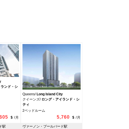
y
イランド・シ
Queens/
Long Island City
クイーンズ/
ロング・アイランド・シ
ティ
2ベッドルーム
,605
5,760
$
/
月
$
/
月
ド駅
ヴァーノン・ブールバード駅