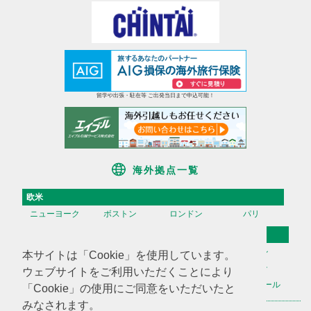
留学や出張・駐在等 ご出発当日まで申込可能！
海外拠点一覧
欧米
ニューヨーク
ボストン
ロンドン
パリ
アジア
香港
台湾
高雄
ソウル
本サイトは「Cookie」を使用しています。
天津
上海
蘇州
深セン
ウェブサイトをご利用いただくことにより
広州
ハノイ
マニラ
シンガポール
「Cookie」の使用にご同意をいただいたと
みなされます。