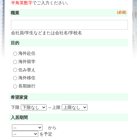
半角英数字
でご入力ください。
職業
会社員/学生などまたは会社名/学校名
目的
海外赴任
海外留学
住み替え
海外移住
長期旅行
希望家賃
下限
～
上限
入居期間
から
を予定