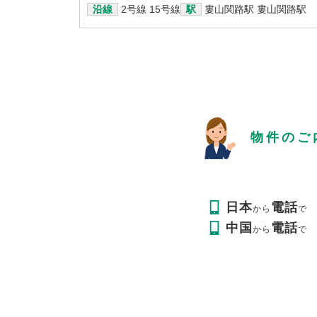
沿線
2号線
15号線
駅
婁山関路駅
婁山関路駅
物件のご
日本
電話
から
で
中国
電話
から
で