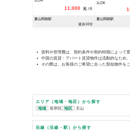
1LDK
1LDK
11,000
元
/
月
1
婁山関路駅
婁山関路駅
徒歩10分
賃料や管理費は、契約条件や契約時期によって
中国の賃貸・アパート賃貸物件は流動的なため
その際は、お客様のご希望に合った類似物件を
エリア（地域・地区）から探す
地域
長寜区
地区
天山
沿線（沿線・駅）から探す