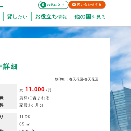
0
問い合わせする
お気に入り
貸し
お役立ち
他の国
たい
情報
を見る
件詳細
物件ID：春天花园-春天花园
11,000
元
/
月
費
賃料に含まれる
料
家賃1ヶ月分
り
1LDK
65 ㎡