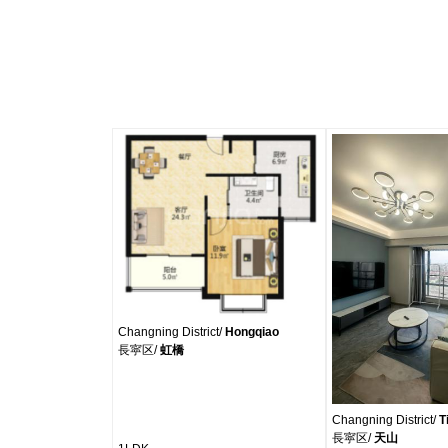
Changning District/
Hongqiao
長寜区/
虹橋
Changning District/
T
長寜区/
天山