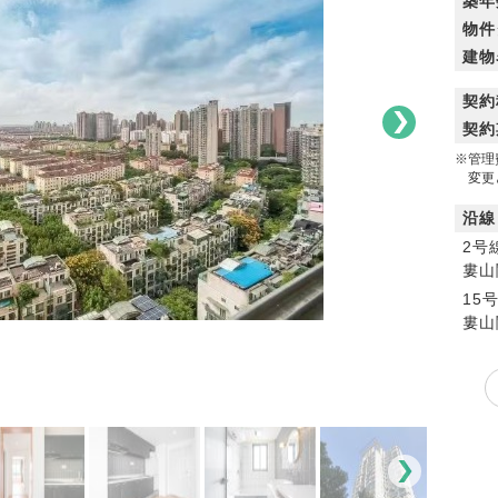
築年
物件
建物
契約
契約
※管理
変更と
沿線
2号
婁山
15
婁山