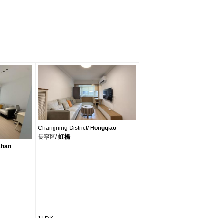
Changning District/
Hongqiao
長寜区/
虹橋
shan