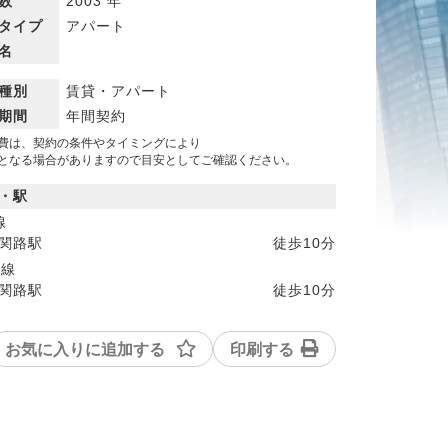
数
2003 年
タイプ
アパート
名
種別
賃貸・アパート
期間
年間契約
費は、契約の条件やタイミングにより
なる場合がありますので目安としてご確認ください。
・駅
線
関路駅
徒歩
10分
号線
関路駅
徒歩
10分
お気に入りに追加する
印刷する