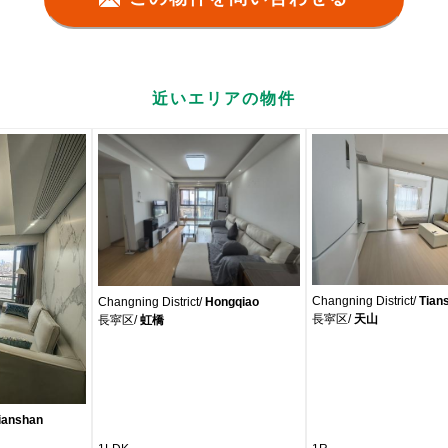
近いエリアの物件
Changning District/
Tian
Changning District/
Hongqiao
長寜区/
天山
長寜区/
虹橋
ianshan