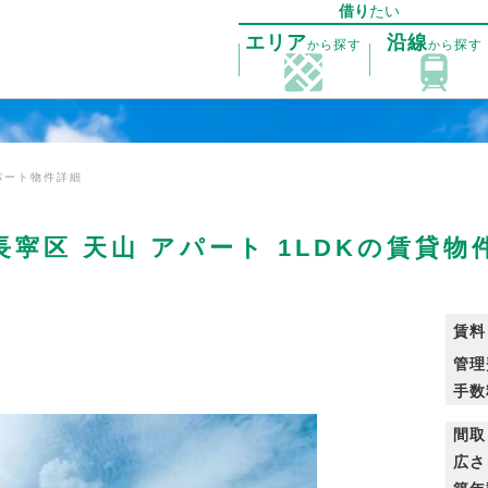
借り
たい
エリア
沿線
探す
探す
から
から
パート物件詳細
長寜区 天山 アパート 1LDKの賃貸物
賃料
管理
手数
間取
広さ