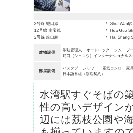
2号線 蛇口線
/
Shui Wan駅
12号線 南宝线
/
Hua Guo S
2号線 蛇口線
/
Hai Shang 
常駐管理人
オートロック
ジム
プ
建物設備
蛇口（シェコウ）インターナショナルス
バスタブ
シャワー
電気コンロ
家
部屋設備
日本語番組（別途契約）
水湾駅すぐそばの
性の高いデザイン
辺には荔枝公園や
も揃っていますの