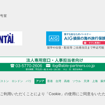
8号室
留学や出張・駐在等 ご出発当日まで申込可能
ボストン
ロンドン
パリ
アジア
香港
台湾
高雄
ソウル
天津
上海
蘇
海外不動産投資情報
海外CHINTAI
米国商業不動産
をご利用いただくことにより「Cookie」の使用にご同意をい
トマップ
会社案内
サイトポリシー
個人情報保護方針
ソーシャルメディアポ