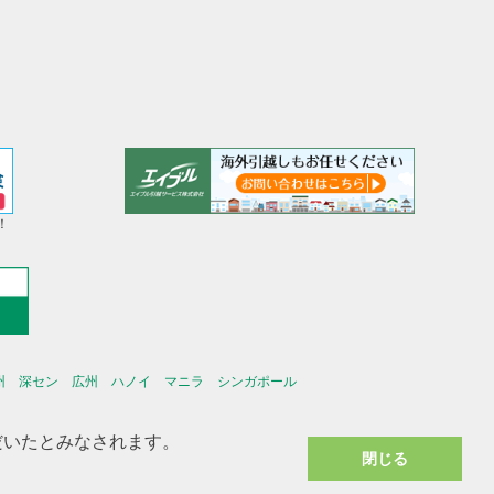
！
州
深セン
広州
ハノイ
マニラ
シンガポール
ただいたとみなされます。
閉じる
リシー