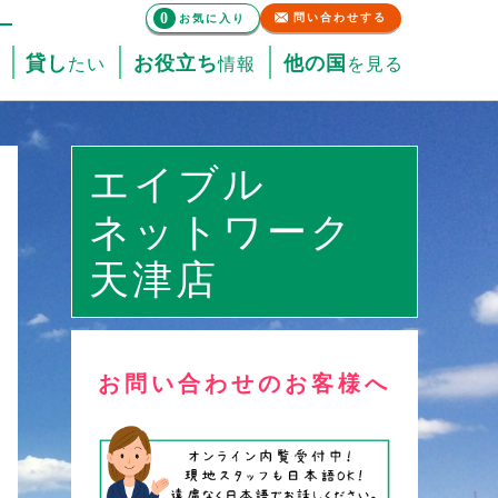
0
問い合わせする
お気に入り
貸し
お役立ち
他の国
たい
情報
を見る
エイブル
ネットワーク
天津店
お問い合わせのお客様へ