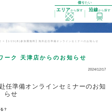
借り
たい
エリア
沿線
探す
探す
から
から
せ
【1/23(木)参加費無料】海外赴任準備オンラインセミナーのお知らせ
ワーク 天津店からのお知らせ
2024/12/17
海外赴任準備オンラインセミナーのお知
らせ
る？