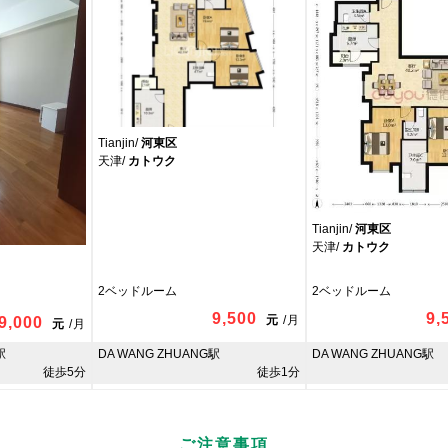
Tianjin/
河東区
天津/
カトウク
Tianjin/
河東区
天津/
カトウク
2ベッドルーム
2ベッドルーム
9,500
9,
元
/
月
9,000
元
/
月
駅
DA WANG ZHUANG駅
DA WANG ZHUANG駅
徒歩5分
徒歩1分
ご注意事項