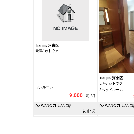
Tianjin/
河東区
天津/
カトウク
Tianjin/
河東区
天津/
カトウク
ワンルーム
2ベッドルーム
9,000
元
/
月
DA WANG ZHUANG駅
DA WANG ZHUANG
徒歩5分