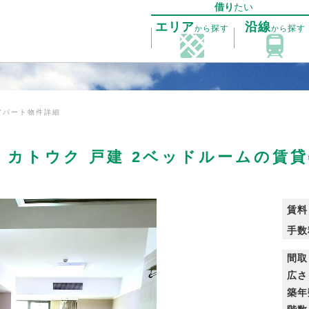
借り
たい
エリア
沿線
探す
探す
から
から
アパート物件詳細
 カトウク 戸建 2ベッドルームの賃
賃料
手数
間取
広さ
築年