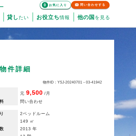
0
問い合わせする
お気に入り
貸し
お役立ち
他の国
たい
情報
を見る
貸物件詳細
物件ID：YSJ-20240701－03-41942
9,500
元
/
月
料
問い合わせ
り
2ベッドルーム
149 ㎡
数
2013 年