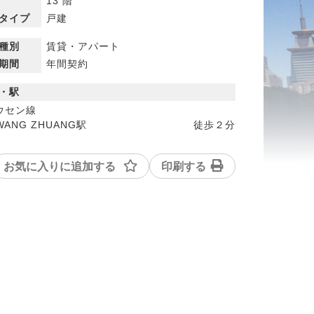
13 階
タイプ
戸建
種別
賃貸・アパート
期間
年間契約
・駅
ウセン線
WANG ZHUANG駅
徒歩
２分
お気に入りに追加する
印刷する