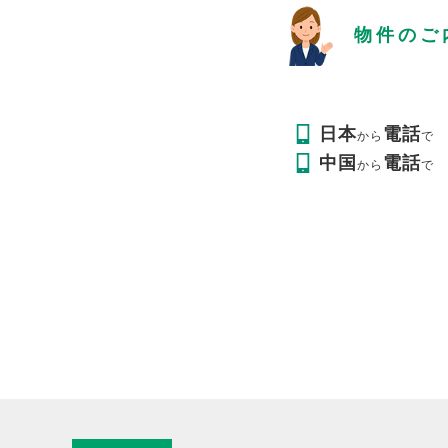
物件のご
日本
電話
から
で
中国
電話
から
で