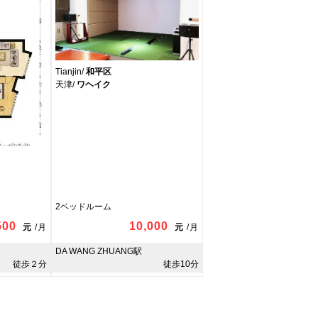
Tianjin/
和平区
天津/
ワヘイク
2ベッドルーム
500
10,000
元
/
月
元
/
月
DA WANG ZHUANG駅
徒歩２分
徒歩10分