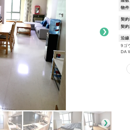
階数
物件
契約
契約
沿線
9ゴ
DA 