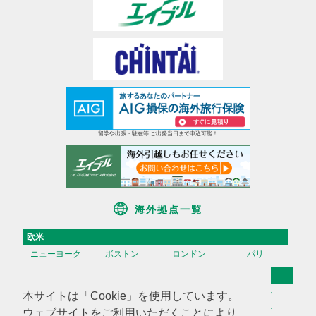
留学や出張・駐在等 ご出発当日まで申込可能！
海外拠点一覧
欧米
ニューヨーク
ボストン
ロンドン
パリ
アジア
香港
台湾
高雄
ソウル
本サイトは「Cookie」を使用しています。
天津
上海
蘇州
深セン
ウェブサイトをご利用いただくことにより