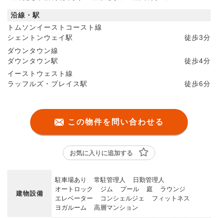
沿線・駅
トムソンイーストコースト線
シェントンウェイ駅
徒歩
3分
ダウンタウン線
ダウンタウン駅
徒歩
4分
イーストウェスト線
ラッフルズ・プレイス駅
徒歩
6分
この物件を問い合わせる
お気に入りに追加する
駐車場あり
常駐管理人
日勤管理人
オートロック
ジム
プール
庭
ラウンジ
建物設備
エレベーター
コンシェルジェ
フィットネス
ヨガルーム
高層マンション