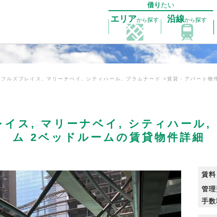
借り
たい
エリア
沿線
探す
探す
から
から
フルズプレイス, マリーナベイ, シティハール, プラムナード
賃貸・アパート物
イス, マリーナベイ, シティハール
ム 2ベッドルームの賃貸物件詳細
賃料
管理
手数