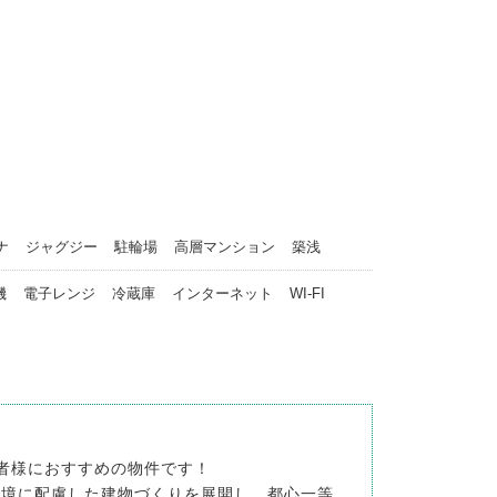
ナ
ジャグジー
駐輪場
高層マンション
築浅
機
電子レンジ
冷蔵庫
インターネット
WI-FI
身者様におすすめの物件です！
、環境に配慮した建物づくりを展開し、都心一等