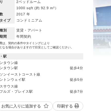
り
2ベッドルーム
1000 sqft
(約 92.9 m²）
数
2017 年
タイプ
コンドミニアム
種別
賃貸・アパート
期間
年間契約
費は、契約の条件やタイミングにより
なる場合がありますので目安としてご確認ください。
・駅
ンタウン線
ンタウン駅
徒歩
4分
ソンイーストコースト線
ントンウェイ駅
徒歩
5分
スサウス線
フルズ・プレイス駅
徒歩
7分
お気に入りに追加する
印刷する