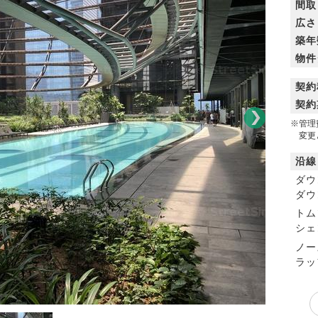
間取
広さ
築年
物件
契約
契約
※管理
変更と
沿線
ダウ
ダウ
トム
シェ
ノー
ラッ