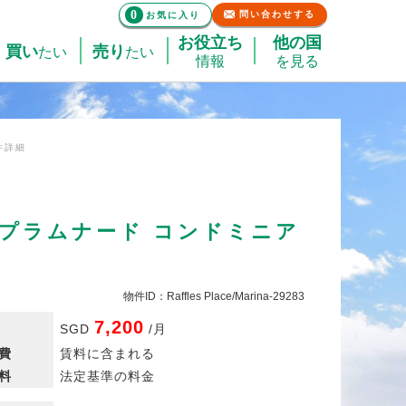
0
問い合わせする
お気に入り
お役立ち
他の国
買い
売り
たい
たい
情報
を見る
件詳細
, プラムナード コンドミニア
物件ID：Raffles Place/Marina-29283
7,200
SGD
/
月
費
賃料に含まれる
料
法定基準の料金