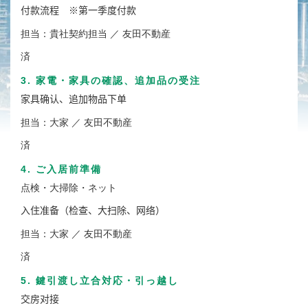
付款流程 ※第一季度付款
担当：貴社契約担当 ／ 友田不動産
済
3. 家電・家具の確認、追加品の受注
家具确认、追加物品下单
担当：大家 ／ 友田不動産
済
4. ご入居前準備
点検・大掃除・ネット
入住准备（检查、大扫除、网络）
担当：大家 ／ 友田不動産
済
5. 鍵引渡し立合対応・引っ越し
交房对接