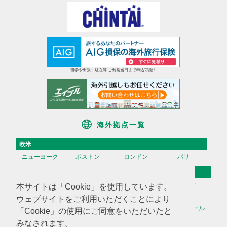
留学や出張・駐在等 ご出発当日まで申込可能！
海外拠点一覧
欧米
ニューヨーク
ボストン
ロンドン
パリ
アジア
香港
台湾
高雄
ソウル
本サイトは「Cookie」を使用しています。
天津
上海
蘇州
深セン
ウェブサイトをご利用いただくことにより
広州
ハノイ
マニラ
シンガポール
「Cookie」の使用にご同意をいただいたと
みなされます。