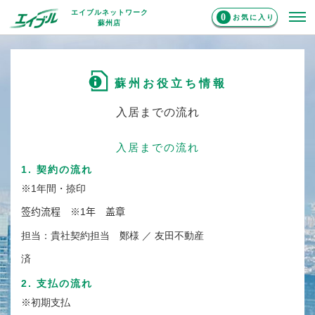
エイブルネットワーク
0
お気に入り
蘇州店
蘇州お役立ち情報
入居までの流れ
入居までの流れ
1. 契約の流れ
※1年間・捺印
签约流程 ※1年 盖章
担当：貴社契約担当 鄭様 ／ 友田不動産
済
2. 支払の流れ
※初期支払