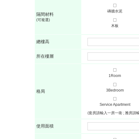
磚牆水泥
隔間材料
(可複選)
木板
總樓高
所在樓層
1Room
3Bedroom
格局
Service Apartment
(套房請輸入一房一衛 ; 雅房請
使用面積