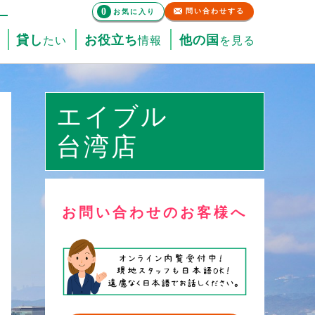
0
問い合わせする
お気に入り
貸し
お役立ち
他の国
たい
情報
を見る
エイブル
台湾店
お問い合わせのお客様へ