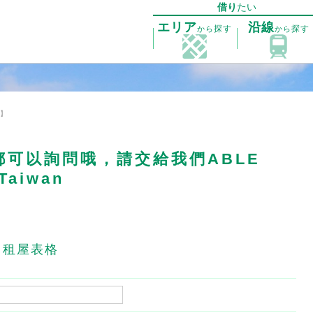
借り
たい
エリア
沿線
探す
探す
から
から
店】
可以詢問哦，請交給我們ABLE
Taiwan
租屋表格