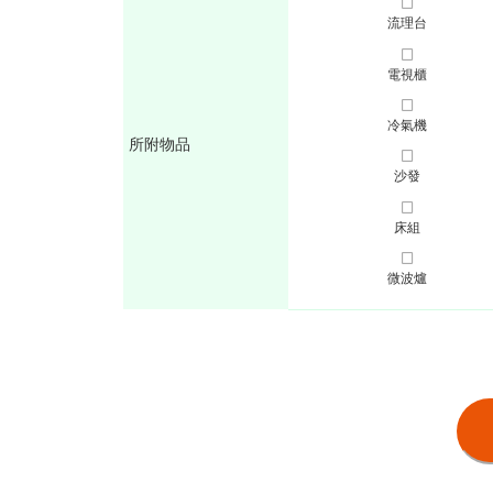
流理台
電視櫃
冷氣機
所附物品
沙發
床組
微波爐