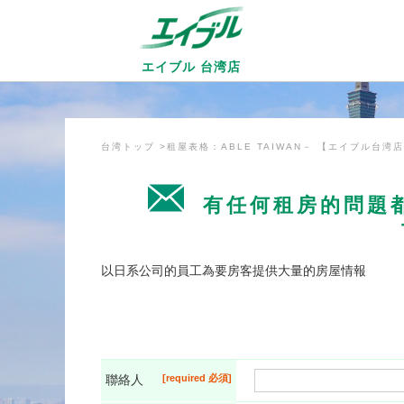
エイブル 台湾店
台湾トップ
租屋表格：ABLE TAIWAN－ 【エイブル台湾
有任何租房的問題都
以日系公司的員工為要房客提供大量的房屋情報
聯絡人