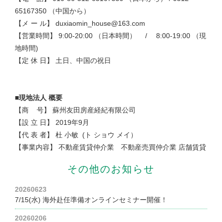
65167350 （中国から）
【メ ー ル】
duxiaomin_house@163.com
【営業時間】
9:00-20:00 （日本時間） / 8:00-19:00 （現
地時間)
【定 休 日】
土日、中国の祝日
■現地法人 概要
【商 号】
蘇州友田房産経紀有限公司
【設 立 日】
2019年9月
【代 表 者】
杜 小敏 (ト ショウ メイ）
【事業内容】
不動産賃貸仲介業 不動産売買仲介業 店舗賃貸
その他のお知らせ
20260623
7/15(水) 海外赴任準備オンラインセミナー開催！
20260206