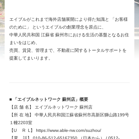
エイブルがこれまで海外店舗展開により得た知識と 「お客様
のために」 というエイブルの創業理念を原点に、
中華人民共和国 江蘇省 蘇州市における生活の基盤となるお住
まいをはじめ、
売買、賃貸、管理まで、不動産に関するトータルサポートを
提案してまいります。
■ 「エイブルネットワーク 蘇州店」概要
【店 舗 名】
エイブルネットワーク 蘇州店
【所 在 地】
中華人民共和国江蘇省蘇州市高新区獅山路199号
１幢2203室
【U R L】
https://www.able-nw.com/suzhou/
【電 話】 010-86-512-65167350 （日本から） / 0512-