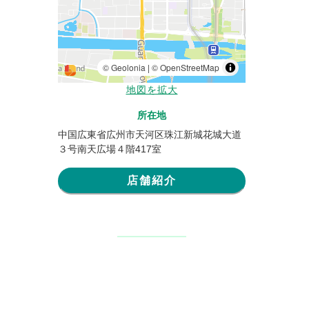
地図を拡大
所在地
中国広東省広州市天河区珠江新城花城大道
３号南天広場４階417室
店舗紹介