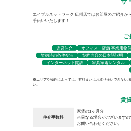
サ
エイブルネットワーク 広州店ではお部屋のご紹介か
手伝いいたします！
ご
賃貸仲介
オフィス・店舗 事業用物
契約時の条件交渉
契約内容の日本語説明
インターネット開設
家具家電レンタル
※エリアや物件によっては、有料またはお取り扱いできない場
い。
賃
家賃の1ヶ月分
仲介手数料
※異なる場合がございますの
お問い合わせください。