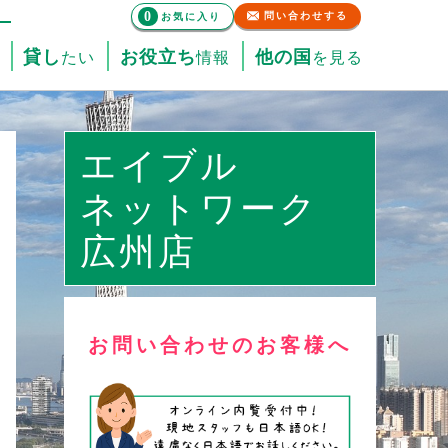
0
問い合わせする
お気に入り
貸し
お役立ち
他の国
たい
情報
を見る
エイブル
ネットワーク
広州店
お問い合わせのお客様へ