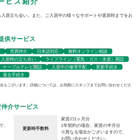
ービス紹介
ら入居立ち会い。また、ご入居中の様々なサポートや退居時までをお
提供サービス
件
売買仲介
日本語対応
無料オンライン相談
入居時の立ち合い
ライフライン（電気・ガス・水道）開設
ケーブルテレビ開設
入居中の修理手配
更新手続き
退去手続き
合もございます。詳細については、お気軽にスタッフまでお問い合わせくださ
貸仲介サービス
家賃の1ヶ月分
で、
1年契約の場合、家賃の半月分
更新時手数料
※異なる場合がございますので、
お問い合わせください。