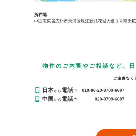
所在地
中国広東省広州市天河区珠江新城花城大道３号南天広場
物件のご内覧やご相談など、日
ご遠慮なく
日本
電話
010-86-20-8709-6687
から
で
中国
電話
020-8709-6687
から
で