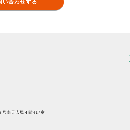
問い合わせする
号南天広場４階417室