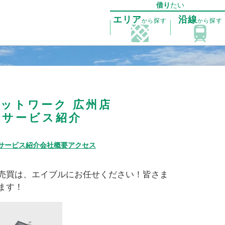
借り
たい
エリア
沿線
探す
探す
から
から
ットワーク 広州店
・サービス紹介
サービス紹介
会社概要
アクセス
売買は、エイブルにお任せください！皆さま
ます！