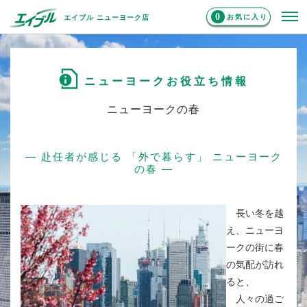
0
お気に入り
エイブル ニューヨーク店
ニューヨークお役立ち情報
ニューヨークの春
― 赴任者が感じる 「外で暮らす」 ニューヨーク
の春 ―
長い冬を越
え、ニューヨ
ークの街に春
の気配が訪れ
ると、
人々の過ご