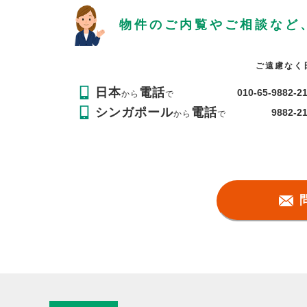
物件のご内覧やご相談など
ご遠慮なく
日本
電話
010-65-9882-2
から
で
シンガポール
電話
9882-2
から
で