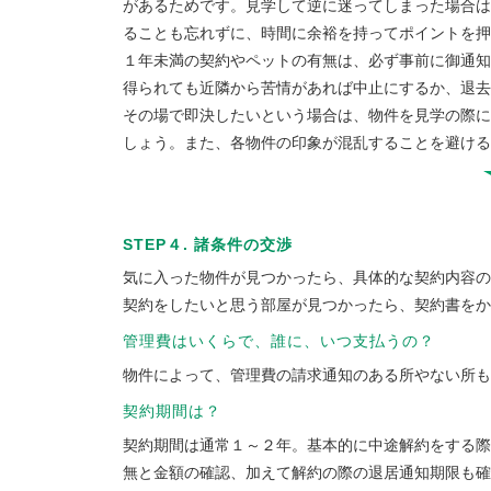
があるためです。見学して逆に迷ってしまった場合は
ることも忘れずに、時間に余裕を持ってポイントを押
１年未満の契約やペットの有無は、必ず事前に御通知
得られても近隣から苦情があれば中止にするか、退去
その場で即決したいという場合は、物件を見学の際に
しょう。また、各物件の印象が混乱することを避け
STEP４. 諸条件の交渉
気に入った物件が見つかったら、具体的な契約内容の
契約をしたいと思う部屋が見つかったら、契約書をか
管理費はいくらで、誰に、いつ支払うの？
物件によって、管理費の請求通知のある所やない所も
契約期間は？
契約期間は通常１～２年。基本的に中途解約をする際
無と金額の確認、加えて解約の際の退居通知期限も確