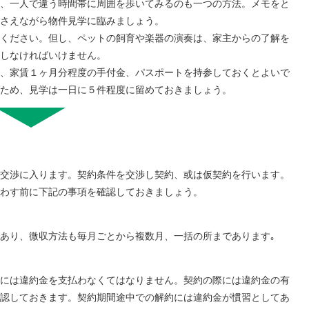
、一人で違う時間帯に周囲を歩いてみるのも一つの方法。メモをと
さえながら物件見学に臨みましょう。
ください。但し、ペットの飼育や楽器の演奏は、家主からの了解を
しなければいけません。
、家賃１ヶ月分程度の手付金、パスポートを持参しておくとよいで
るため、見学は一日に５件程度に留めておきましょう。
交渉に入ります。契約条件を交渉し契約、或は仮契約を行います。
わす前に下記の事項を確認しておきましょう。
あり、微収方法も毎月ごとから複数月、一括の所まであります｡
には違約金を支払わなくてはなりません。契約の際には違約金の有
認しておきます。契約期間途中での解約には違約金が慣習としてあ