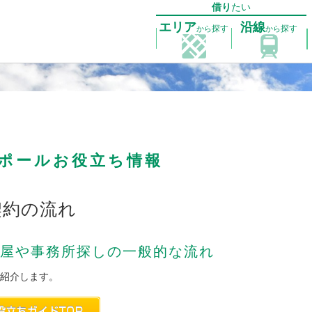
借り
たい
エリア
沿線
探す
探す
から
から
れ
ポールお役立ち情報
契約の流れ
屋や事務所探しの一般的な流れ
紹介します。