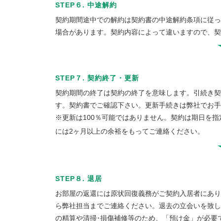
STEP６. 中途解約
契約期間途中での解約は契約書の中途解約条項に従っ
場合があります。契約内容によって違いますので、契
STEP７. 契約終了・更新
契約期間の終了は契約の終了を意味します。引続き契
す。契約書でご確認下さい。更新手続きは弊社でお手
※更新は100％可能ではありません。契約は期日を
には2ヶ月以上の余裕をもってご連絡ください。
STEP８. 退居
お部屋の返還には原状回復義務がご契約入居者にあり
ら弊社担当までご連絡ください。退去の立会いを致し
の精算や清掃･損傷補修等のため、「預け金」が必要