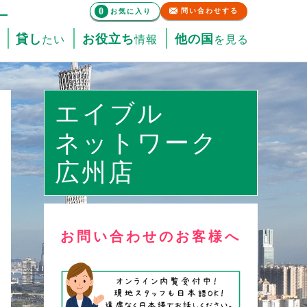
0
問い合わせする
お気に入り
貸し
お役立ち
他の国
たい
情報
を見る
エイブル
ネットワーク
広州店
お問い合わせのお客様へ