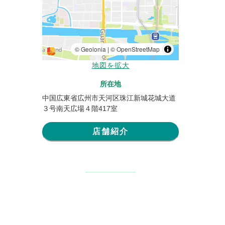
地図を拡大
所在地
中国広東省広州市天河区珠江新城花城大道
３号南天広場４階417室
店舗紹介