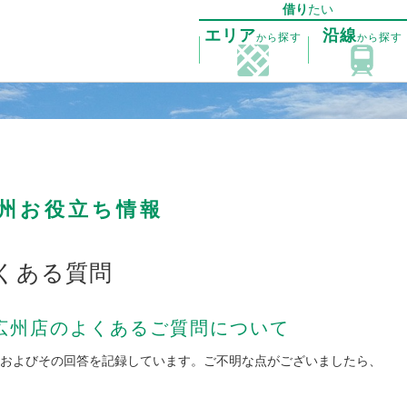
借り
たい
エリア
沿線
探す
探す
から
から
州お役立ち情報
くある質問
広州店のよくあるご質問について
およびその回答を記録しています。ご不明な点がございましたら、